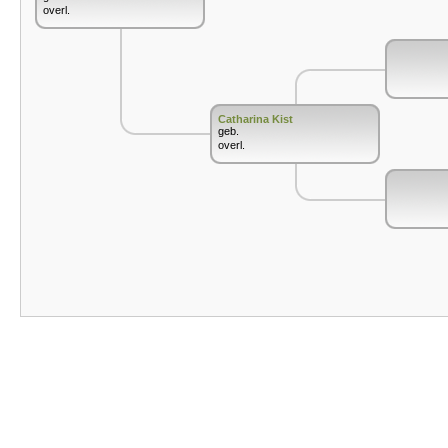
overl.
Catharina Kist
geb.
overl.