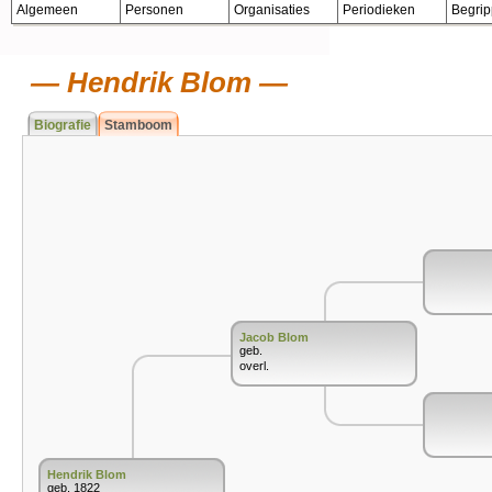
Algemeen
Personen
Organisaties
Periodieken
Begri
Hendrik Blom
Biografie
Stamboom
Jacob Blom
geb.
overl.
Hendrik Blom
geb. 1822