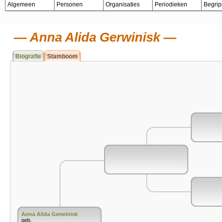
Algemeen
Personen
Organisaties
Periodieken
Begri
Anna Alida Gerwinisk
Biografie
Stamboom
Anna Alida Gerwinisk
geb.