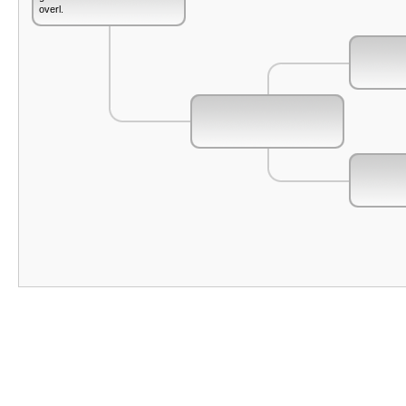
overl.