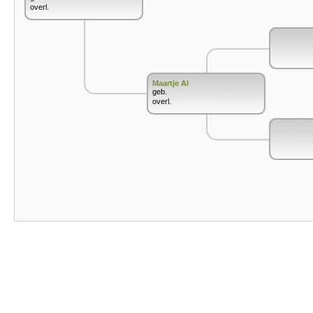
overl.
Maartje Al
geb.
overl.