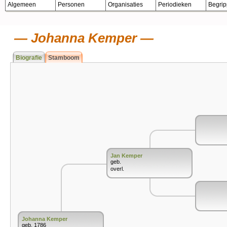
Algemeen
Personen
Organisaties
Periodieken
Begri
Johanna Kemper
Biografie
Stamboom
Jan Kemper
geb.
overl.
Johanna Kemper
geb. 1786