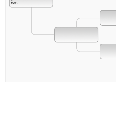
overl.