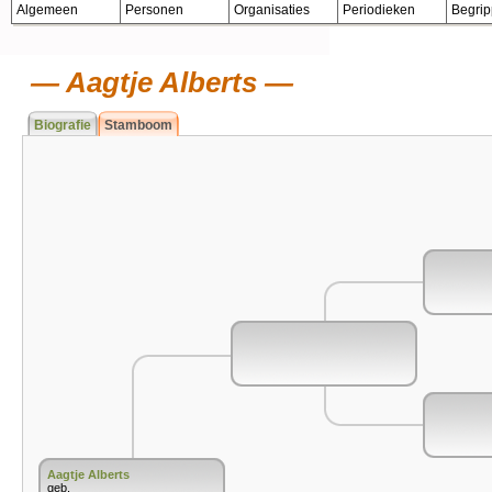
Algemeen
Personen
Organisaties
Periodieken
Begri
Aagtje Alberts
Biografie
Stamboom
Aagtje Alberts
geb.