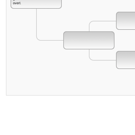
overl.