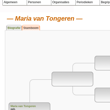
Algemeen
Personen
Organisaties
Periodieken
Begri
Maria van Tongeren
Biografie
Stamboom
Maria van Tongeren
geb.