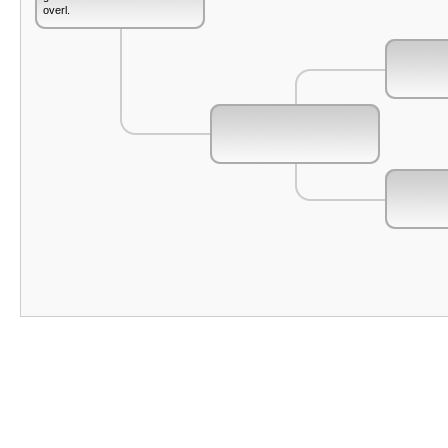
overl.