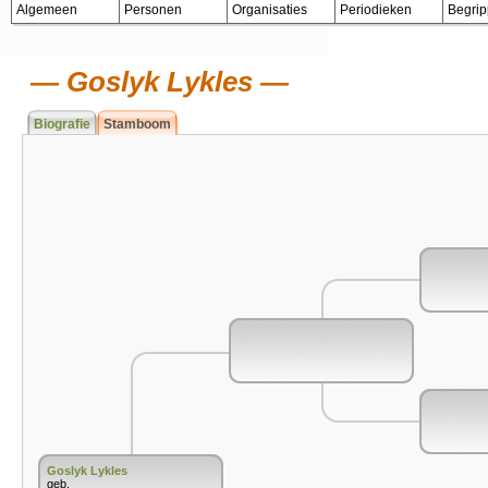
Algemeen
Personen
Organisaties
Periodieken
Begri
Goslyk Lykles
Biografie
Stamboom
Goslyk Lykles
geb.