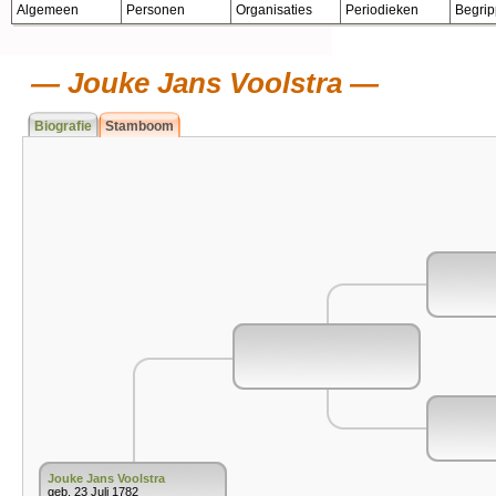
Algemeen
Personen
Organisaties
Periodieken
Begri
Jouke Jans Voolstra
Biografie
Stamboom
Jouke Jans Voolstra
geb. 23 Juli 1782