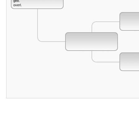
geb.
overl.