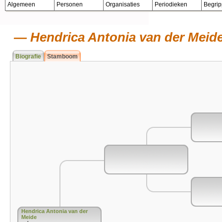
Algemeen
Personen
Organisaties
Periodieken
Begri
Hendrica Antonia van der Meid
Biografie
Stamboom
Hendrica Antonia van der
Meide