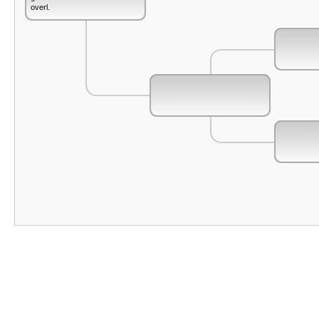
overl.