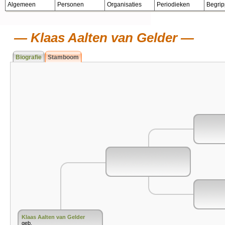
Algemeen
Personen
Organisaties
Periodieken
Begri
Klaas Aalten van Gelder
Biografie
Stamboom
Klaas Aalten van Gelder
geb.