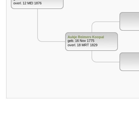
overl. 12 MEI 1876
Aukje Reimers Koopal
geb. 16 Nov 1775
overl. 18 MRT 1829