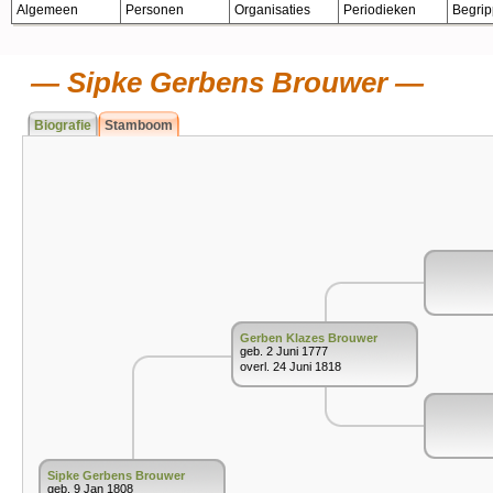
Algemeen
Personen
Organisaties
Periodieken
Begri
Sipke Gerbens Brouwer
Biografie
Stamboom
Gerben Klazes Brouwer
geb. 2 Juni 1777
overl. 24 Juni 1818
Sipke Gerbens Brouwer
geb. 9 Jan 1808