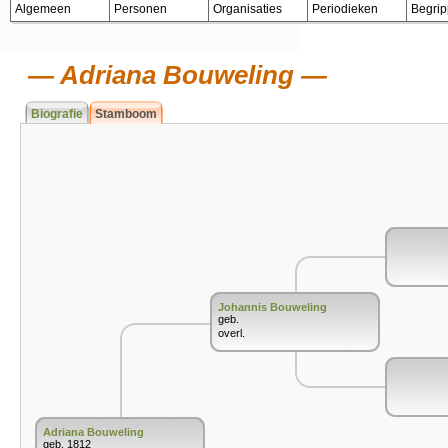
Algemeen
Personen
Organisaties
Periodieken
Begri
Adriana Bouweling
Biografie
Stamboom
Johannis Bouweling
geb.
overl.
Adriana Bouweling
geb. 1812