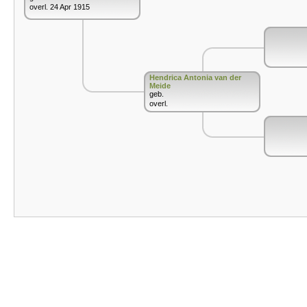
overl. 24 Apr 1915
Hendrica Antonia van der
Meide
geb.
overl.