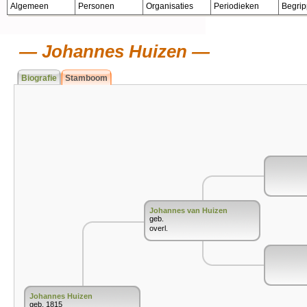
Algemeen
Personen
Organisaties
Periodieken
Begri
Johannes Huizen
Biografie
Stamboom
Johannes van Huizen
geb.
overl.
Johannes Huizen
geb. 1815