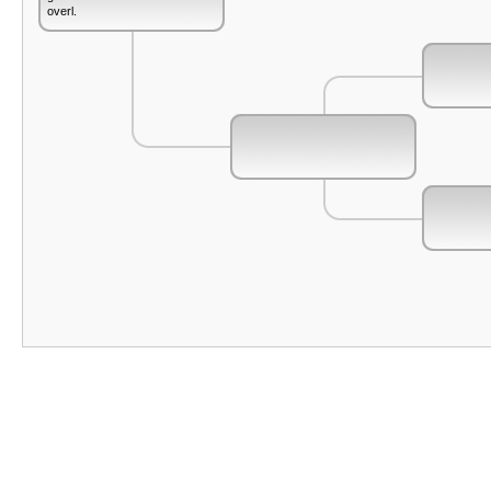
overl.