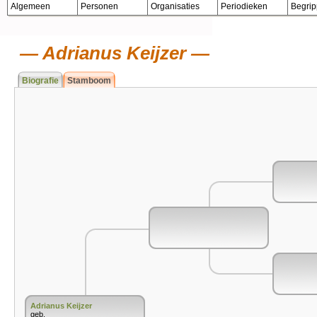
Algemeen
Personen
Organisaties
Periodieken
Begri
Adrianus Keijzer
Biografie
Stamboom
Adrianus Keijzer
geb.