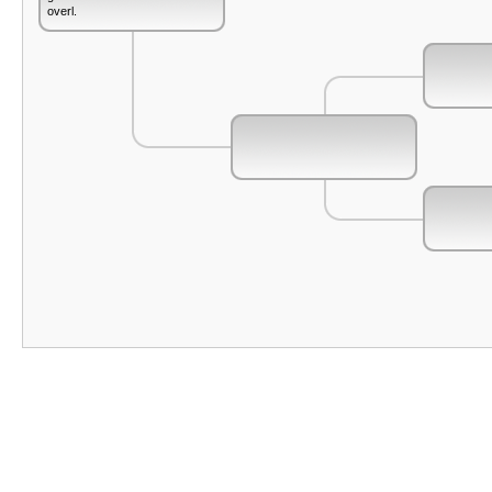
overl.