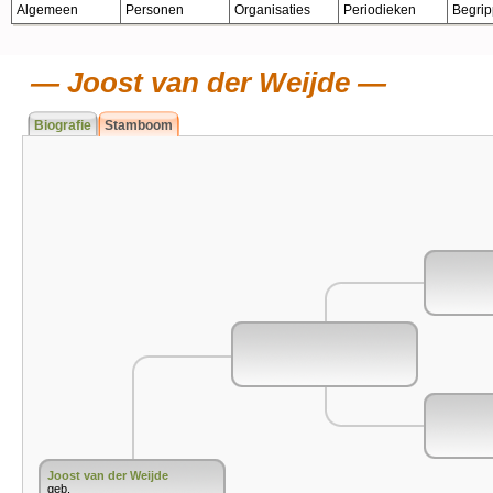
Algemeen
Personen
Organisaties
Periodieken
Begri
Joost van der Weijde
Biografie
Stamboom
Joost van der Weijde
geb.