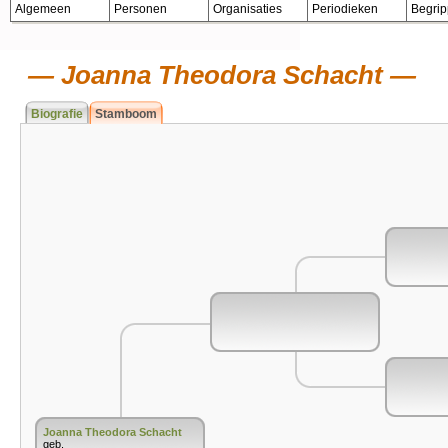
Algemeen
Personen
Organisaties
Periodieken
Begri
Joanna Theodora Schacht
Biografie
Stamboom
Joanna Theodora Schacht
geb.