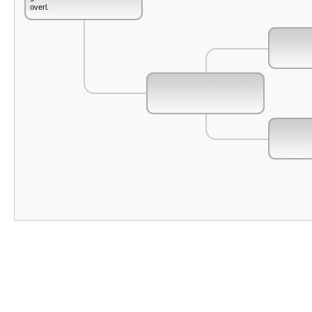
overl.