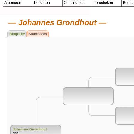
Algemeen
Personen
Organisaties
Periodieken
Begri
Johannes Grondhout
Biografie
Stamboom
Johannes Grondhout
geb.