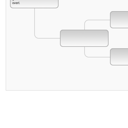
overl.