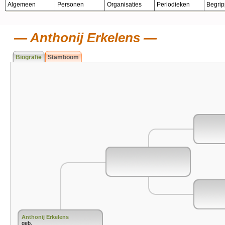
Algemeen
Personen
Organisaties
Periodieken
Begri
Anthonij Erkelens
Biografie
Stamboom
Anthonij Erkelens
geb.