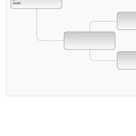
overl.