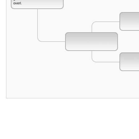
overl.