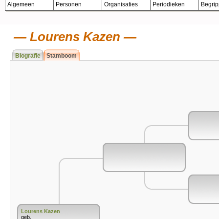
Algemeen
Personen
Organisaties
Periodieken
Begri
Lourens Kazen
Biografie
Stamboom
Lourens Kazen
geb.