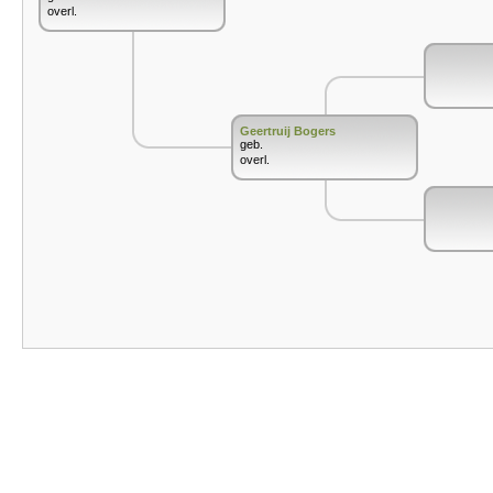
overl.
Geertruij Bogers
geb.
overl.