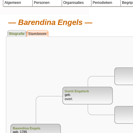
Algemeen
Personen
Organisaties
Periodieken
Begri
Barendina Engels
Biografie
Stamboom
Gerrit Engelsch
geb.
overl.
Barendina Engels
geb. 1785