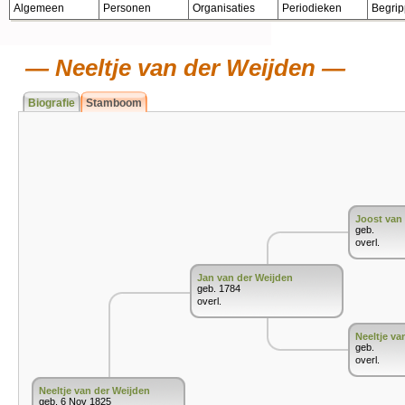
Algemeen
Personen
Organisaties
Periodieken
Begri
Neeltje van der Weijden
Biografie
Stamboom
Joost van 
geb.
overl.
Jan van der Weijden
geb. 1784
overl.
Neeltje va
geb.
overl.
Neeltje van der Weijden
geb. 6 Nov 1825