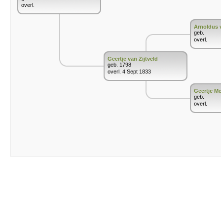
overl.
Arnoldus v
geb.
overl.
Geertje van Zijtveld
geb. 1798
overl. 4 Sept 1833
Geertje Me
geb.
overl.