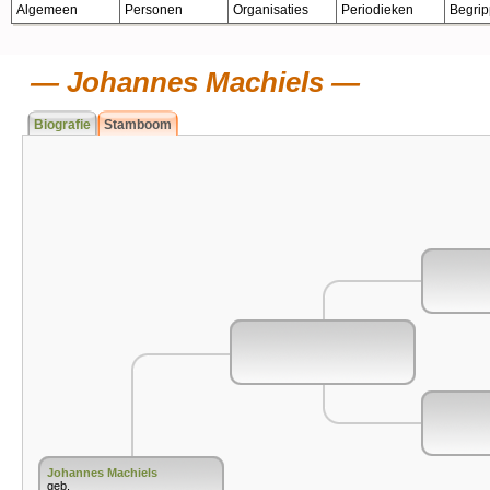
Algemeen
Personen
Organisaties
Periodieken
Begri
Johannes Machiels
Biografie
Stamboom
Johannes Machiels
geb.