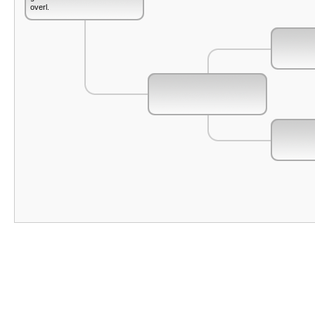
overl.