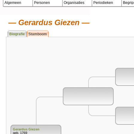
Algemeen
Personen
Organisaties
Periodieken
Begri
Gerardus Giezen
Biografie
Stamboom
Gerardus Giezen
geb. 1769