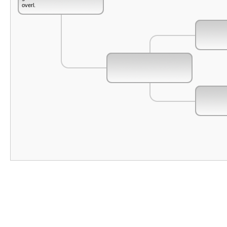
overl.