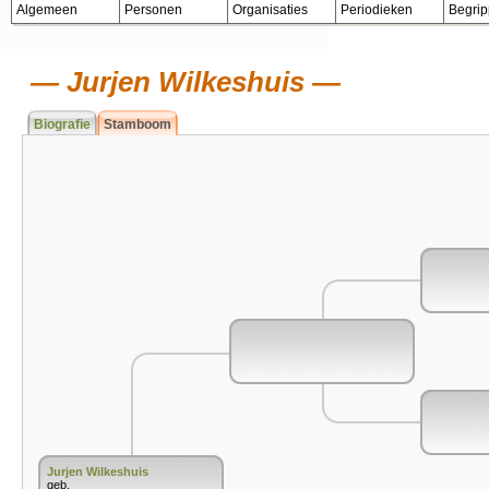
Algemeen
Personen
Organisaties
Periodieken
Begri
Jurjen Wilkeshuis
Biografie
Stamboom
Jurjen Wilkeshuis
geb.