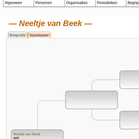
Algemeen
Personen
Organisaties
Periodieken
Begri
Neeltje van Beek
Biografie
Stamboom
Neeltje van Beek
geb.