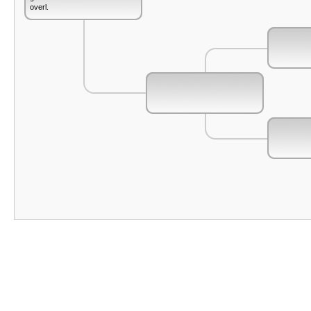
overl.