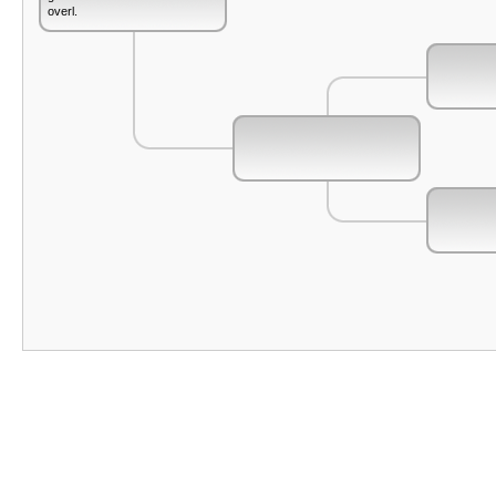
overl.