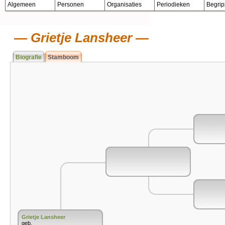
Algemeen
Personen
Organisaties
Periodieken
Begri
Grietje Lansheer
Biografie
Stamboom
Grietje Lansheer
geb.