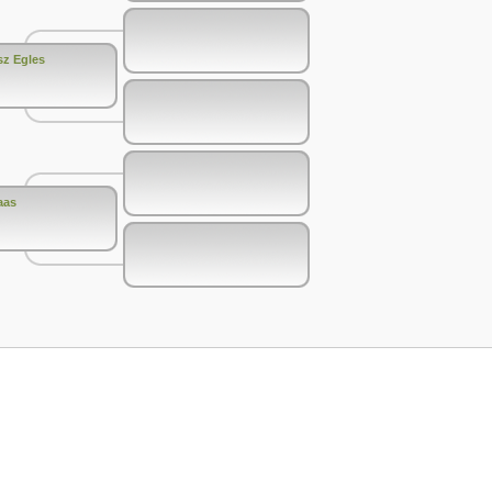
sz Egles
aas