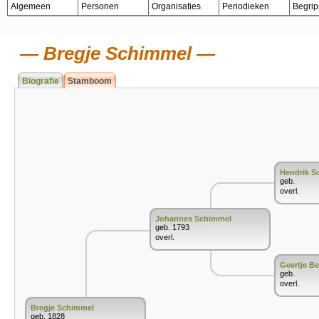
Algemeen
Personen
Organisaties
Periodieken
Begri
Bregje Schimmel
Biografie
Stamboom
Hendrik S
geb.
overl.
Johannes Schimmel
geb. 1793
overl.
Geertje Be
geb.
overl.
Bregje Schimmel
geb. 1828