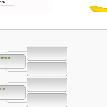
ppen
chimmel
nist