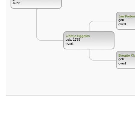
overl.
Jan Pieter
geb.
overl.
Grietje Eggeles
geb. 1795
overl.
Bregtje Kl
geb.
overl.