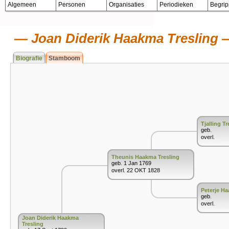
Algemeen
Personen
Organisaties
Periodieken
Begri
Joan Diderik Haakma Tresling
Biografie
Stamboom
Tjalling Tr
geb.
overl.
Theunis Haakma Tresling
geb. 1 Jan 1769
overl. 22 OKT 1828
Peterje H
geb.
overl.
Joan Diderik Haakma
Tresling