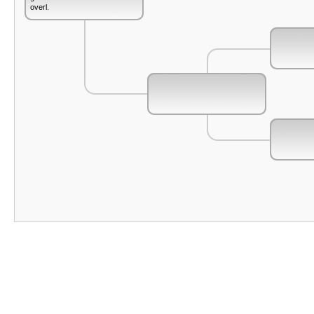
overl.