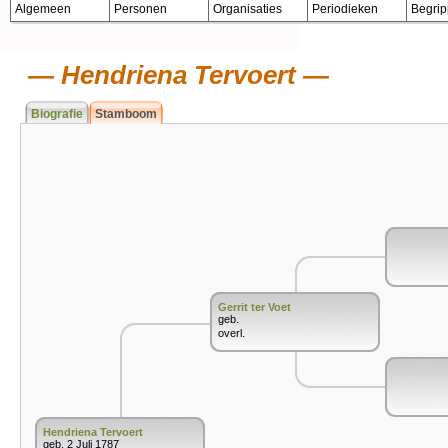
Algemeen
Personen
Organisaties
Periodieken
Begri
Hendriena Tervoert
Biografie
Stamboom
Gerrit ter Voet
geb.
overl.
Hendriena Tervoert
geb. 2 Juli 1787