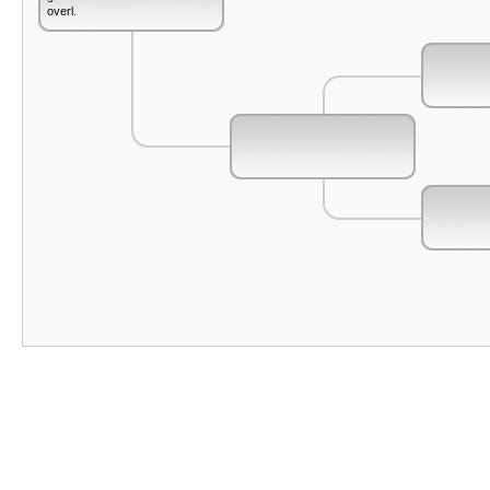
overl.