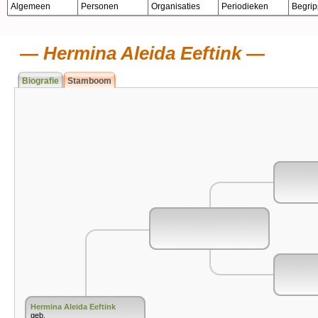
Algemeen
Personen
Organisaties
Periodieken
Begri
Hermina Aleida Eeftink
Biografie
Stamboom
Hermina Aleida Eeftink
geb.