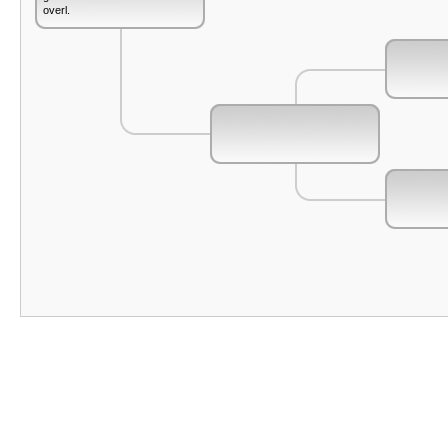
overl.