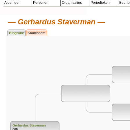
Algemeen
Personen
Organisaties
Periodieken
Begri
Gerhardus Staverman
Biografie
Stamboom
Gerhardus Staverman
geb.