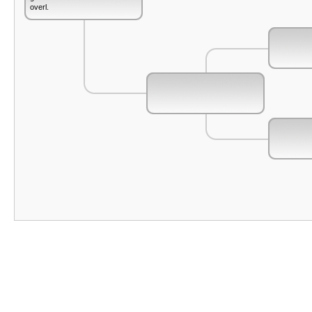
overl.