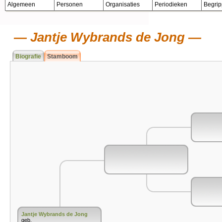
Algemeen
Personen
Organisaties
Periodieken
Begri
Jantje Wybrands de Jong
Biografie
Stamboom
Jantje Wybrands de Jong
geb.