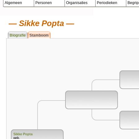
Algemeen
Personen
Organisaties
Periodieken
Begri
Sikke Popta
Biografie
Stamboom
Sikke Popta
geb.