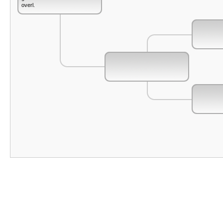
overl.