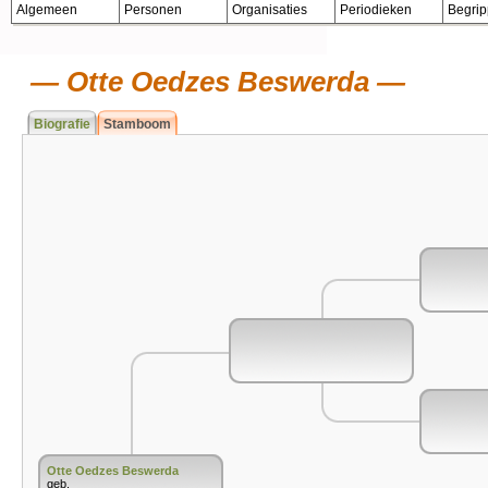
Algemeen
Personen
Organisaties
Periodieken
Begri
Otte Oedzes Beswerda
Biografie
Stamboom
Otte Oedzes Beswerda
geb.