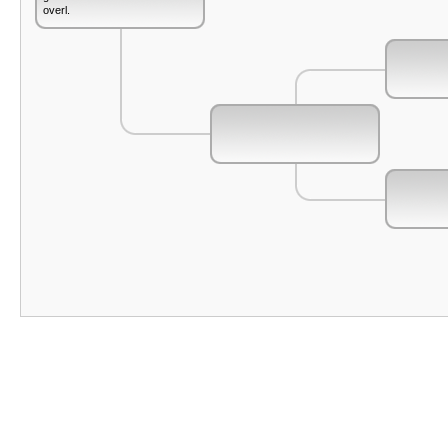
overl.