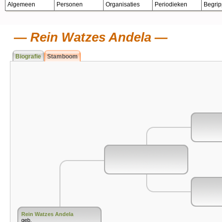
Algemeen
Personen
Organisaties
Periodieken
Begri
Rein Watzes Andela
Biografie
Stamboom
Rein Watzes Andela
geb.