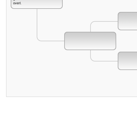
overl.