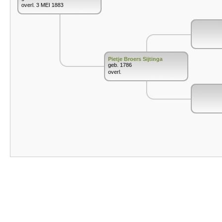
overl. 3 MEI 1883
Pietje Broers Sijtinga
geb. 1786
overl.