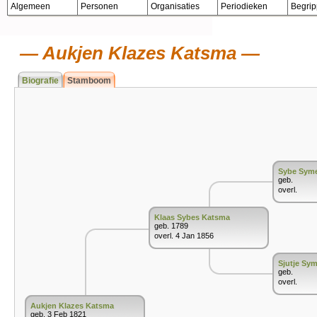
Algemeen
Personen
Organisaties
Periodieken
Begri
Aukjen Klazes Katsma
Biografie
Stamboom
Sybe Sym
geb.
overl.
Klaas Sybes Katsma
geb. 1789
overl. 4 Jan 1856
Sjutje Sym
geb.
overl.
Aukjen Klazes Katsma
geb. 3 Feb 1821