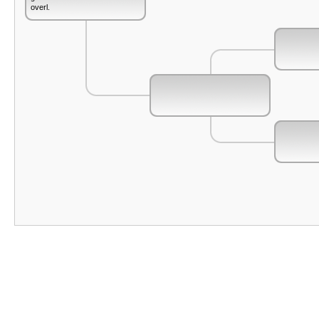
overl.