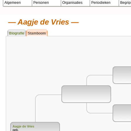
Algemeen
Personen
Organisaties
Periodieken
Begri
Aagje de Vries
Biografie
Stamboom
Aagje de Vries
geb.