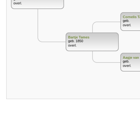
overl.
Cornelis 
geb.
overl.
Bartje Tames
geb. 1850
overl.
Aagje van
geb.
overl.