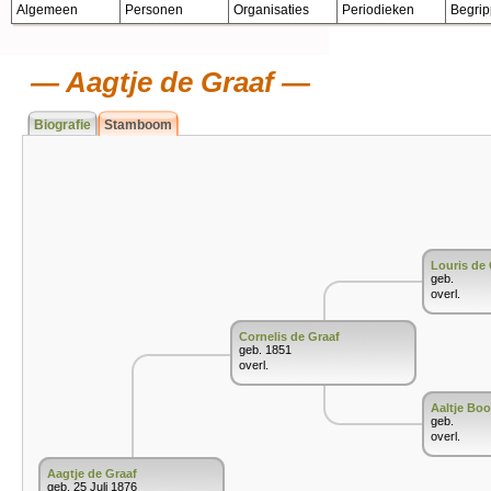
Algemeen
Personen
Organisaties
Periodieken
Begri
Aagtje de Graaf
Biografie
Stamboom
Louris de 
geb.
overl.
Cornelis de Graaf
geb. 1851
overl.
Aaltje Bo
geb.
overl.
Aagtje de Graaf
geb. 25 Juli 1876