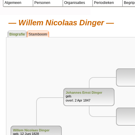
Algemeen
Personen
Organisaties
Periodieken
Begri
Willem Nicolaas Dinger
Biografie
Stamboom
Johannes Ernst Dinger
geb.
overl. 2 Apr 1847
Willem Nicolaas Dinger
geb. 12 Juni 1828