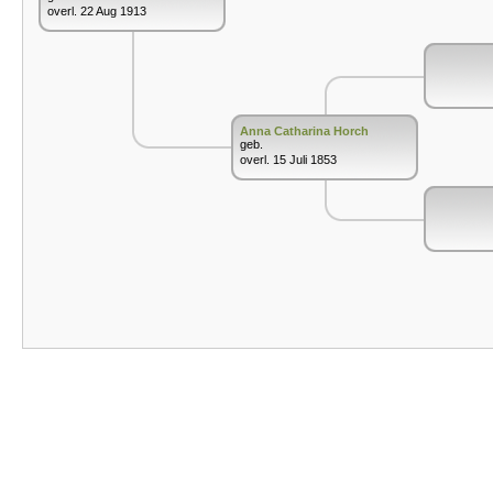
overl. 22 Aug 1913
Anna Catharina Horch
geb.
overl. 15 Juli 1853