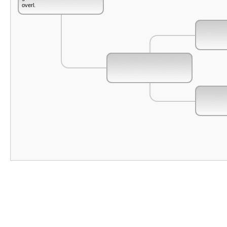
overl.