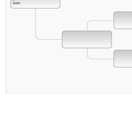
overl.