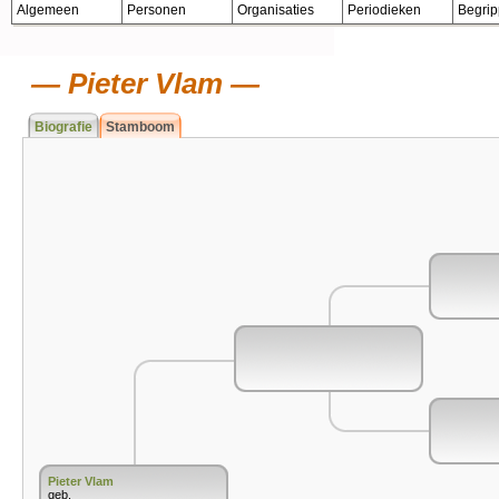
Algemeen
Personen
Organisaties
Periodieken
Begri
Pieter Vlam
Biografie
Stamboom
Pieter Vlam
geb.