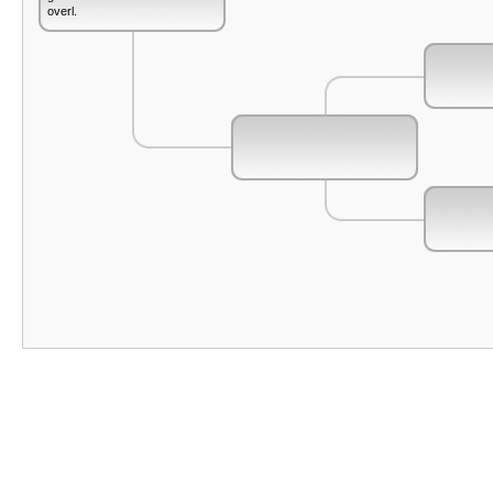
overl.