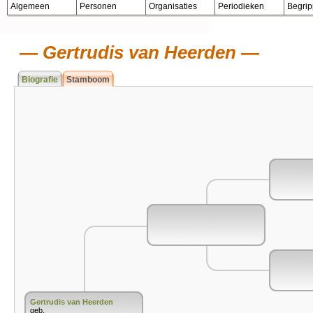
Algemeen
Personen
Organisaties
Periodieken
Begri
Gertrudis van Heerden
Biografie
Stamboom
Gertrudis van Heerden
geb.