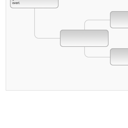
overl.