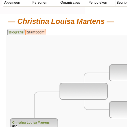
Algemeen
Personen
Organisaties
Periodieken
Begri
Christina Louisa Martens
Biografie
Stamboom
Christina Louisa Martens
geb.