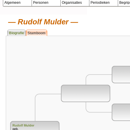
Algemeen
Personen
Organisaties
Periodieken
Begri
Rudolf Mulder
Biografie
Stamboom
Rudolf Mulder
geb.