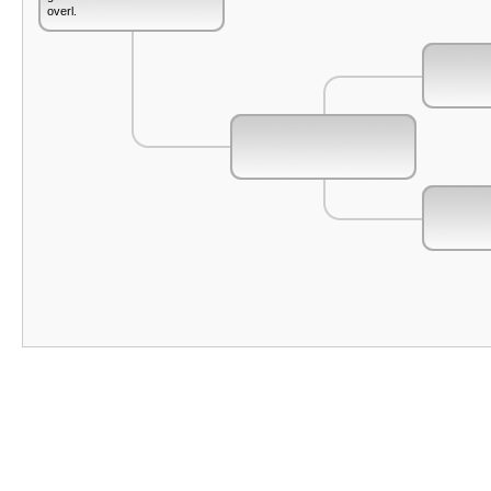
overl.