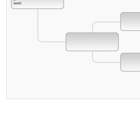
overl.