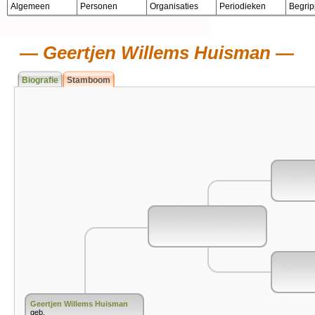
Algemeen
Personen
Organisaties
Periodieken
Begri
Geertjen Willems Huisman
Biografie
Stamboom
Geertjen Willems Huisman
geb.