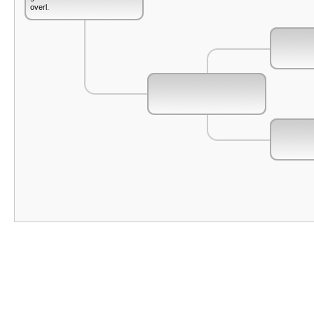
overl.