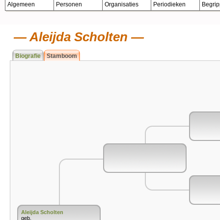
Algemeen
Personen
Organisaties
Periodieken
Begri
Aleijda Scholten
Biografie
Stamboom
Aleijda Scholten
geb.