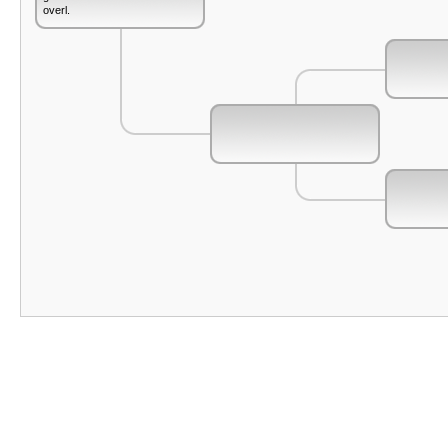
overl.