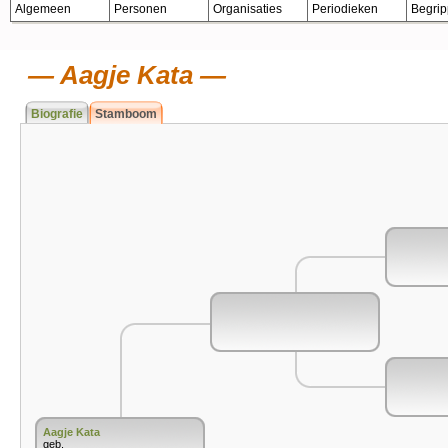
Algemeen
Personen
Organisaties
Periodieken
Begri
Aagje Kata
Biografie
Stamboom
Aagje Kata
geb.