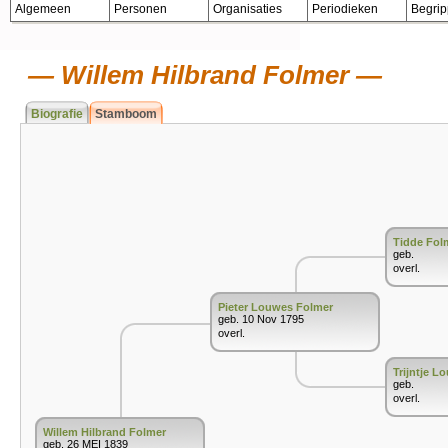
Algemeen
Personen
Organisaties
Periodieken
Begri
Willem Hilbrand Folmer
Biografie
Stamboom
Tidde Fol
geb.
overl.
Pieter Louwes Folmer
geb. 10 Nov 1795
overl.
Trijntje L
geb.
overl.
Willem Hilbrand Folmer
geb. 26 MEI 1839