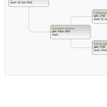
overl. 15 Juni 1919
Lambertu
geb. 1762
overl. 11 J
Annegien Atzema
geb. 9 Apr 1802
overl.
Trienje Hi
geb. 1765
overl. 25 A