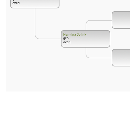
overl.
Hermina Jolink
geb.
overl.