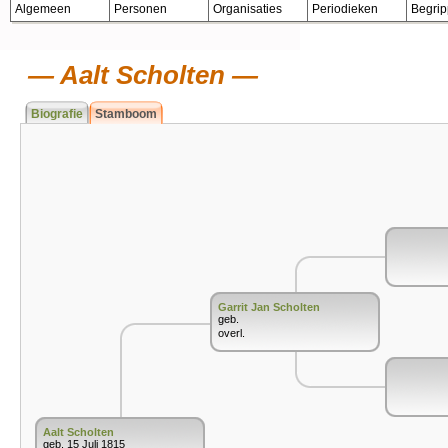
Algemeen
Personen
Organisaties
Periodieken
Begri
Aalt Scholten
Biografie
Stamboom
Garrit Jan Scholten
geb.
overl.
Aalt Scholten
geb. 15 Juli 1815