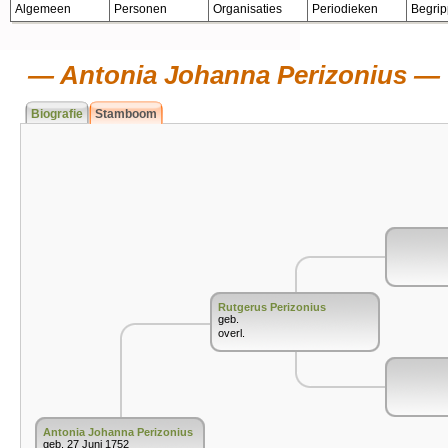
Algemeen
Personen
Organisaties
Periodieken
Begri
Antonia Johanna Perizonius
Biografie
Stamboom
Rutgerus Perizonius
geb.
overl.
Antonia Johanna Perizonius
geb. 27 Juni 1752