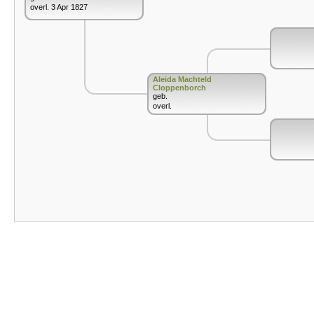
overl. 3 Apr 1827
Aleida Machteld
Cloppenborch
geb.
overl.